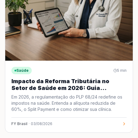
Saúde
5
min
Impacto da Reforma Tributária no
Setor de Saúde em 2026: Guia
Completo sobre a Regulamentação do
Em 2026, a regulamentação do PLP 68/24 redefine os
PLP 68/24
impostos na saúde. Entenda a alíquota reduzida de
60%, o Split Payment e como otimizar sua clínica.
FY Brasil
·
03/08/2026